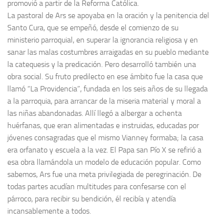
promovió a partir de la Reforma Católica.
La pastoral de Ars se apoyaba en la oración y la penitencia del
Santo Cura, que se empeñó, desde el comienzo de su
ministerio parroquial, en superar la ignorancia religiosa y en
sanar las malas costumbres arraigadas en su pueblo mediante
la catequesis y la predicación. Pero desarrolló también una
obra social. Su fruto predilecto en ese ámbito fue la casa que
llamó “La Providencia”, fundada en los seis años de su llegada
a la parroquia, para arrancar de la miseria material y moral a
las niñas abandonadas. Allí llegó a albergar a ochenta
huérfanas, que eran alimentadas e instruidas, educadas por
jóvenes consagradas que el mismo Vianney formaba; la casa
era orfanato y escuela a la vez. El Papa san Pío X se refirió a
esa obra llamándola un modelo de educación popular. Como
sabemos, Ars fue una meta privilegiada de peregrinación. De
todas partes acudían multitudes para confesarse con el
párroco, para recibir su bendición, él recibía y atendía
incansablemente a todos.