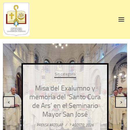
Skip
to
content
Sin categoría
Misa del Exalumno y
memoria del ‘Santo Cura
‹
›
de Ars’ en el Seminario
Mayor San José
PRENSA ARZOLAP
/
7 AGOSTO, 2026