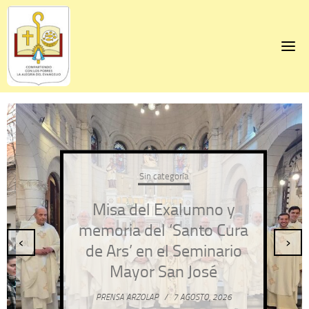
Skip
to
content
Sin categoría
Misa del Exalumno y
memoria del ‘Santo Cura
‹
›
de Ars’ en el Seminario
Mayor San José
PRENSA ARZOLAP
/
7 AGOSTO, 2026