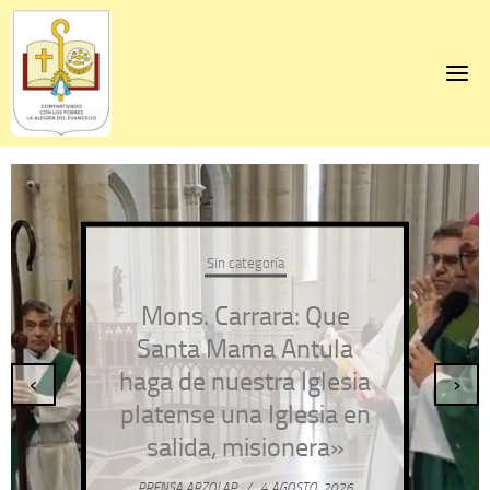
Skip
to
content
Sin categoría
Mons. Carrara: Que
Santa Mama Antula
haga de nuestra Iglesia
‹
›
platense una Iglesia en
salida, misionera»
PRENSA ARZOLAP
/
4 AGOSTO, 2026