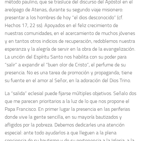
método paulino, que se trasluce del discurso del Apóstol en el
areópago de Atenas, durante su segundo viaje misionero:
presentar a los hombres de hoy “el dios desconocido” (cf.
Hechos 17, 22 ss). Apoyados en el feliz crecimiento de
nuestras comunidades, en el acercamiento de muchos jóvenes
y en tantos otros indicios de recuperación, redoblemos nuestra
esperanza y la alegría de servir en la obra de la evangelización.
La unción del Espíritu Santo nos habilita con su poder para
“salir” a expandir el “buen olor de Cristo”, el perfume de su
presencia. No es una tarea de promoción y propaganda; tiene
su fuente en el amor al Señor, en la adoración del Dios Trino.
La “salida” eclesial puede fijarse múltiples objetivos. Señalo dos
que me parecen prioritarios a la luz de lo que nos propone el
Papa Francisco. En primer lugar la presencia en las periferias
donde vive la gente sencilla, en su mayoría bautizados y
afligidos por la pobreza. Debemos dedicarles una atención
especial: ante todo ayudarlos a que lleguen a la plena
conciencia de su bautismo y de su pertenencia a la Iglesia, a la