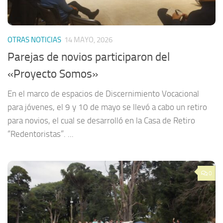
OTRAS NOTICIAS
14 MAYO, 2026
Parejas de novios participaron del
«Proyecto Somos»
En el marco de espacios de Discernimiento Vocacional
para jóvenes, el 9 y 10 de mayo se llevó a cabo un retiro
para novios, el cual se desarrolló en la Casa de Retiro
“Redentoristas”. ...
0