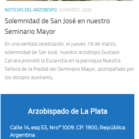
NOTICIAS DEL ARZOBISPO
20 MARZO, 2026
Solemnidad de San José en nuestro
Seminario Mayor
En una sentida celebración, el jueves 19 de marzo,
solemnidad de San José, nuestro arzobispo Gustavo
Carrara presidió la Eucaristía en la parroquia Nuestra
Señora de la Piedad del Seminario Mayor, acompañado por
los obispos auxiliares,...
Arzobispado de La Plata
Calle 14, esq 53, Nro° 1009. CP: 1900, República
Argentina