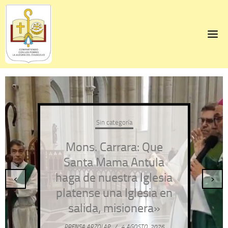
Skip
to
content
Sin categoría
Mons. Carrara: Que
Santa Mama Antula
haga de nuestra Iglesia
‹
›
platense una Iglesia en
salida, misionera»
PRENSA ARZOLAP
/
4 AGOSTO, 2026