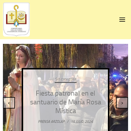
Skip
to
content
Sin categoría
Fiesta patronal en el
santuario de María Rosa
‹
›
Mística
PRENSA ARZOLAP
/
15 JULIO, 2026