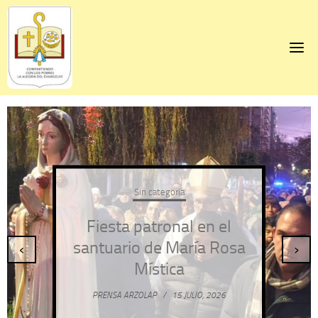
Skip
to
content
Sin categoría
Fiesta patronal en el
santuario de María Rosa
‹
›
Mística
PRENSA ARZOLAP
/
15 JULIO, 2026