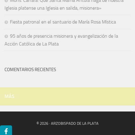
Mons. Carrara: Que Santa Mama Antula haga de nuestra
Iglesia platense una Iglesia en salida, misionera»
Fiesta patronal en el santuario de María Rosa Mística
95 años de presencia misionera y evangelización de la
Acción Católica de La Plata
COMENTARIOS RECIENTES
MÁS
© 2026 · ARZOBISPADO DE LA PLATA