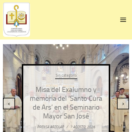
Skip
to
content
Sin categoría
Misa del Exalumno y
memoria del ‘Santo Cura
‹
›
de Ars’ en el Seminario
Mayor San José
PRENSA ARZOLAP
/
7 AGOSTO, 2026