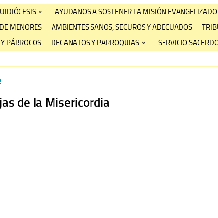
UIDIÓCESIS
AYUDANOS A SOSTENER LA MISIÓN EVANGELIZADO
 DE MENORES
AMBIENTES SANOS, SEGUROS Y ADECUADOS
TRIB
 Y PÁRROCOS
DECANATOS Y PARROQUIAS
SERVICIO SACERDO
o
jas de la Misericordia