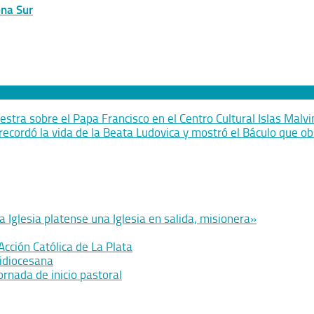
ona Sur
stra sobre el Papa Francisco en el Centro Cultural Islas Malv
 recordó la vida de la Beata Ludovica y mostró el Báculo que o
Iglesia platense una Iglesia en salida, misionera»
cción Católica de La Plata
uidiocesana
jornada de inicio pastoral