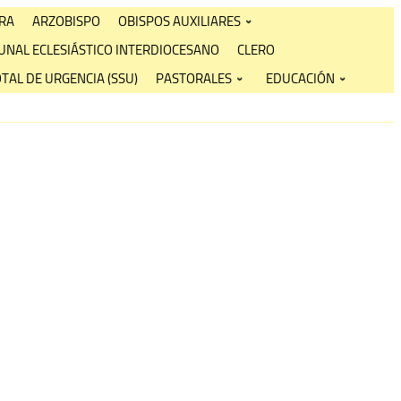
RA
ARZOBISPO
OBISPOS AUXILIARES
UNAL ECLESIÁSTICO INTERDIOCESANO
CLERO
TAL DE URGENCIA (SSU)
PASTORALES
EDUCACIÓN