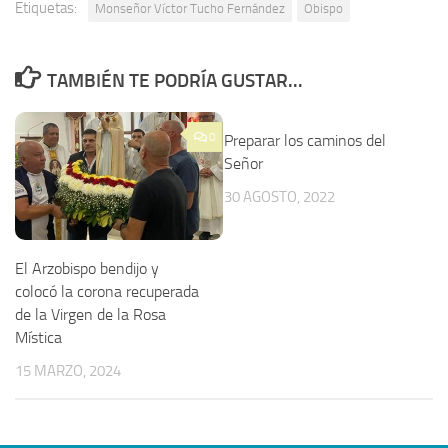
Etiquetas:
Monseñor Víctor Tucho Fernández
Obispo
TAMBIÉN TE PODRÍA GUSTAR...
0
Preparar los caminos del
Señor
30 AGOSTO, 2022
El Arzobispo bendijo y
colocó la corona recuperada
de la Virgen de la Rosa
Mística
15 MARZO, 2024