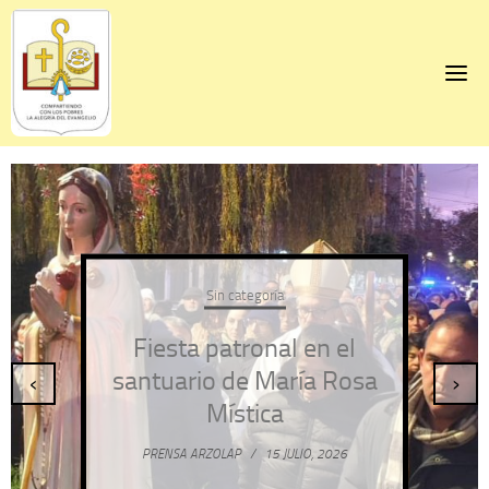
Skip
to
content
Sin categoría
Fiesta patronal en el
santuario de María Rosa
‹
›
Mística
PRENSA ARZOLAP
/
15 JULIO, 2026