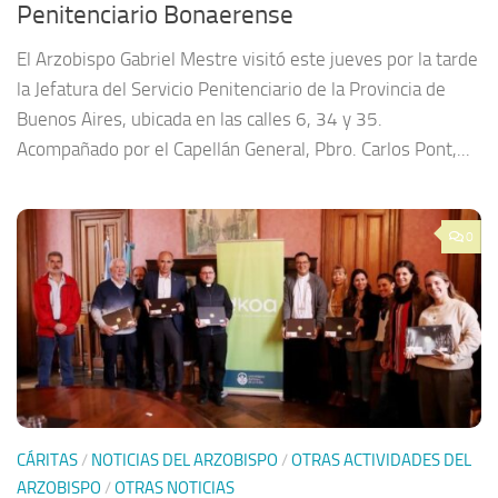
Penitenciario Bonaerense
El Arzobispo Gabriel Mestre visitó este jueves por la tarde
la Jefatura del Servicio Penitenciario de la Provincia de
Buenos Aires, ubicada en las calles 6, 34 y 35.
Acompañado por el Capellán General, Pbro. Carlos Pont,...
0
CÁRITAS
/
NOTICIAS DEL ARZOBISPO
/
OTRAS ACTIVIDADES DEL
ARZOBISPO
/
OTRAS NOTICIAS