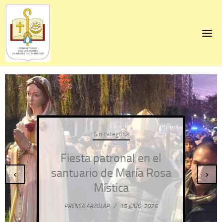
Skip
to
content
Sin categoría
Fiesta patronal en el
santuario de María Rosa
‹
›
Mística
PRENSA ARZOLAP
/
15 JULIO, 2026