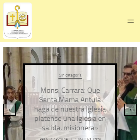
Skip
to
content
Sin categoría
Mons. Carrara: Que
Santa Mama Antula
haga de nuestra Iglesia
‹
›
platense una Iglesia en
salida, misionera»
PRENSA ARZOLAP
/
4 AGOSTO, 2026