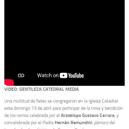
VIDEO: GENTILEZA CATEDRAL MEDIA
Una multitud de fieles se congregaron en la Iglesia Catedral
este domingo 13 de abril para participar de la misa y bendición
de los ramos celebrada por el
Arzobispo Gustavo Carrara
, y
concelebrada por el Padre
Hernán Remundini
, párroco del