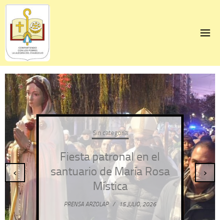
Skip
to
content
Sin categoría
Fiesta patronal en el
santuario de María Rosa
‹
›
Mística
PRENSA ARZOLAP
/
15 JULIO, 2026