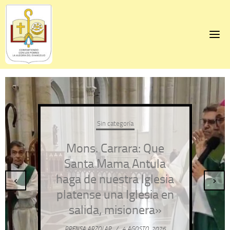
Skip
to
content
Sin categoría
Mons. Carrara: Que
Santa Mama Antula
haga de nuestra Iglesia
‹
›
platense una Iglesia en
salida, misionera»
PRENSA ARZOLAP
/
4 AGOSTO, 2026