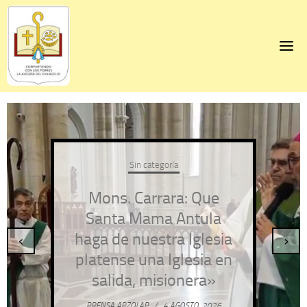
Skip
to
content
Sin categoría
Mons. Carrara: Que
Santa Mama Antula
haga de nuestra Iglesia
‹
›
platense una Iglesia en
salida, misionera»
PRENSA ARZOLAP
/
4 AGOSTO, 2026