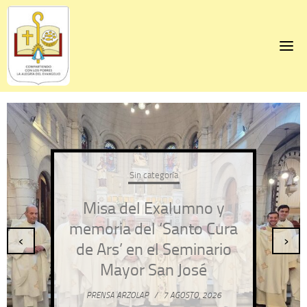
Skip
to
content
Sin categoría
Misa del Exalumno y
memoria del ‘Santo Cura
‹
›
de Ars’ en el Seminario
Mayor San José
PRENSA ARZOLAP
/
7 AGOSTO, 2026