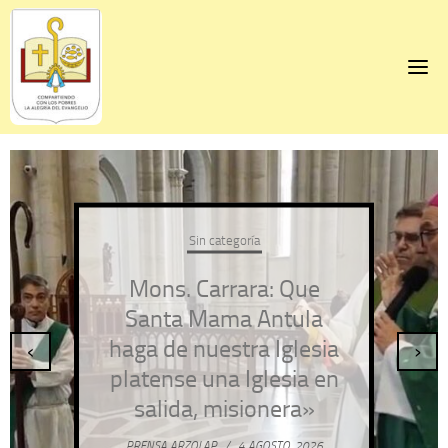
Skip
to
content
Sin categoría
Mons. Carrara: Que
Santa Mama Antula
haga de nuestra Iglesia
‹
›
platense una Iglesia en
salida, misionera»
PRENSA ARZOLAP
/
4 AGOSTO, 2026