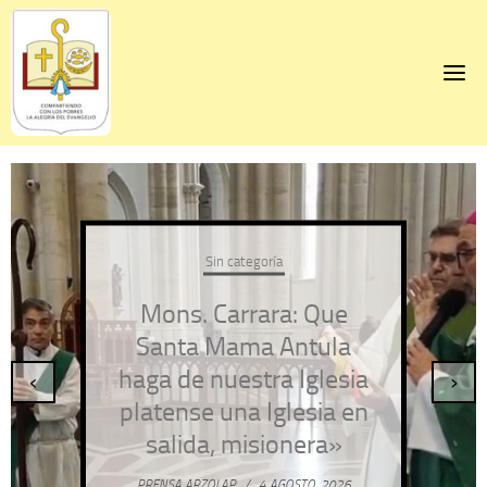
Skip
to
content
Sin categoría
Mons. Carrara: Que
Santa Mama Antula
haga de nuestra Iglesia
‹
›
platense una Iglesia en
salida, misionera»
PRENSA ARZOLAP
/
4 AGOSTO, 2026