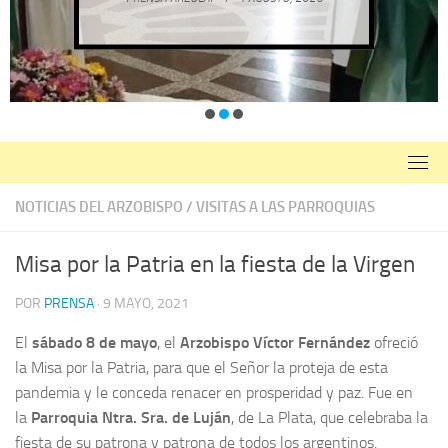
NOTICIAS DEL ARZOBISPO
/
VISITAS A LAS PARROQUIAS
Misa por la Patria en la fiesta de la Virgen
POR
PRENSA
·
9 MAYO, 2021
El
sábado 8 de mayo
, el
Arzobispo Víctor Fernández
ofreció
la Misa por la Patria, para que el Señor la proteja de esta
pandemia y le conceda renacer en prosperidad y paz. Fue en
la
Parroquia Ntra. Sra. de Luján
, de La Plata, que celebraba la
fiesta de su patrona y patrona de todos los argentinos.