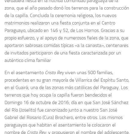
verdadera fiesta en la nutrida comunidad paraguaya de la
zona; que el año pasado donó los terrenos para la construcción
de la capilla. Concluida la ceremonia religiosa, los nuevos
matrimonios realizaron una fiesta conjunta en el Centro
Paraguayo, ubicado en 146 y 52, de Los Hornos. Gracias a su
propio esfuerzo, y al apoyo de numerosos fieles de la zona, que
aportaron sabrosas comidas típicas «a la canasta», centenares
de invitados participaron de una fiesta caracterizada por un
auténtico clima familiar
En el asentamiento
Cristo Rey
viven unas 500 familias,
procedentes en su gran mayoría de Villarrica del Espíritu Santo,
en el Guairá; una de las zonas más católicas del Paraguay. Los
terrenos que hoy ocupa la capilla fueron bendecidos el
Domingo 16 de octubre de 2016; día en que San José Sánchez
del Río (Joselito) fue canonizado junto a nuestro San José
Gabriel del Rosario (Cura) Brochero, entre otros. Los mismos
paraguayos que habitan el asentamiento le colocaron el
nombre de
Cristo Rey
; y propusieron el nombre del adolescente,