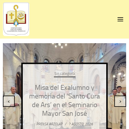
Skip
to
content
Sin categoría
Misa del Exalumno y
memoria del ‘Santo Cura
‹
›
de Ars’ en el Seminario
Mayor San José
PRENSA ARZOLAP
/
7 AGOSTO, 2026