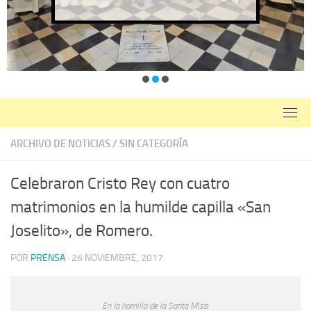
ARCHIVO DE NOTICIAS
/
SIN CATEGORÍA
Celebraron Cristo Rey con cuatro
matrimonios en la humilde capilla «San
Joselito», de Romero.
POR
PRENSA
·
26 NOVIEMBRE, 2017
En la homilía de la Santa Misa.