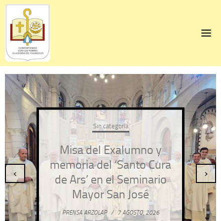
Skip
to
content
Sin categoría
Misa del Exalumno y
memoria del ‘Santo Cura
‹
›
de Ars’ en el Seminario
Mayor San José
PRENSA ARZOLAP
/
7 AGOSTO, 2026