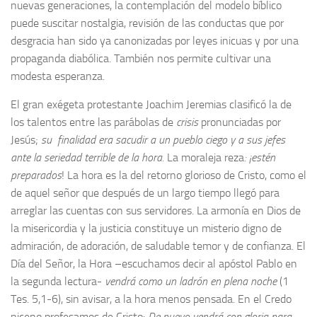
nuevas generaciones, la contemplación del modelo bíblico
puede suscitar nostalgia, revisión de las conductas que por
desgracia han sido ya canonizadas por leyes inicuas y por una
propaganda diabólica. También nos permite cultivar una
modesta esperanza.
El gran exégeta protestante Joachim Jeremias clasificó la de
los talentos entre las parábolas de
crisis
pronunciadas por
Jesús;
su finalidad era sacudir a un pueblo ciego y a sus jefes
ante la seriedad terrible de la hora.
La moraleja reza
: ¡estén
preparados
! La hora es la del retorno glorioso de Cristo, como el
de aquel señor que después de un largo tiempo llegó para
arreglar las cuentas con sus servidores. La armonía en Dios de
la misericordia y la justicia constituye un misterio digno de
admiración, de adoración, de saludable temor y de confianza. El
Día del Señor, la Hora –escuchamos decir al apóstol Pablo en
la segunda lectura-
vendrá como un ladrón en plena noche
(1
Tes. 5,1-6), sin avisar, a la hora menos pensada. En el Credo
niceno profesamos de Cristo:
De nuevo vendrá con gloria para