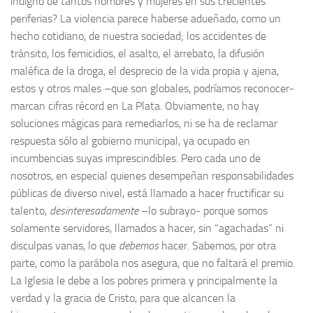
indigno de tantos hombres y mujeres en sus crecientes
periferias? La violencia parece haberse adueñado, como un
hecho cotidiano, de nuestra sociedad; los accidentes de
tránsito, los femicidios, el asalto, el arrebato, la difusión
maléfica de la droga, el desprecio de la vida propia y ajena,
estos y otros males –que son globales, podríamos reconocer-
marcan cifras récord en La Plata. Obviamente, no hay
soluciones mágicas para remediarlos, ni se ha de reclamar
respuesta sólo al gobierno municipal, ya ocupado en
incumbencias suyas imprescindibles. Pero cada uno de
nosotros, en especial quienes desempeñan responsabilidades
públicas de diverso nivel, está llamado a hacer fructificar su
talento,
desinteresadamente
–lo subrayo- porque somos
solamente servidores, llamados a hacer, sin “agachadas” ni
disculpas vanas, lo que
debemos
hacer. Sabemos, por otra
parte, como la parábola nos asegura, que no faltará el premio.
La Iglesia le debe a los pobres primera y principalmente la
verdad y la gracia de Cristo, para que alcancen la