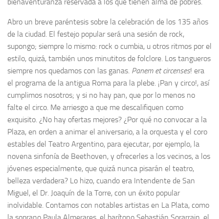
bienaventuranza reservada a los que tienen alma de pobres.
Abro un breve paréntesis sobre la celebración de los 135 años
de la ciudad. El festejo popular será una sesión de rock,
supongo; siempre lo mismo: rock o cumbia, u otros ritmos por el
estilo, quizá, también unos minutitos de folclore. Los tangueros
siempre nos quedamos con las ganas.
Panem et circenses
! era
el programa de la antigua Roma para la plebe. ¡Pan y circo!, así
cumplimos nosotros; y si no hay pan, que por lo menos no
falte el circo. Me arriesgo a que me descalifiquen como
exquisito. ¿No hay ofertas mejores? ¿Por qué no convocar a la
Plaza, en orden a animar el aniversario, a la orquesta y el coro
estables del Teatro Argentino, para ejecutar, por ejemplo, la
novena sinfonía de Beethoven, y ofrecerles a los vecinos, a los
jóvenes especialmente, que quizá nunca pisarán el teatro,
belleza verdadera? Lo hizo, cuando era Intendente de San
Miguel, el Dr. Joaquín de la Torre, con un éxito popular
inolvidable. Contamos con notables artistas en La Plata, como
la soprano Paula Almerares, el barítono Sebastián Sorarrain, el