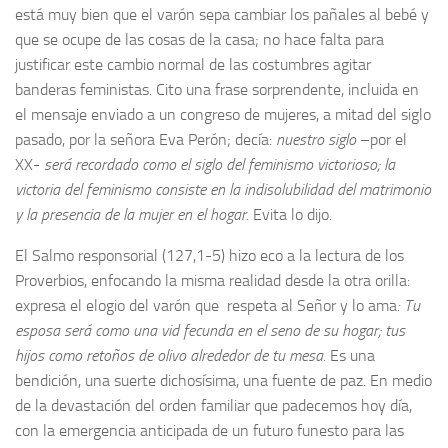
está muy bien que el varón sepa cambiar los pañales al bebé y
que se ocupe de las cosas de la casa; no hace falta para
justificar este cambio normal de las costumbres agitar
banderas feministas. Cito una frase sorprendente, incluida en
el mensaje enviado a un congreso de mujeres, a mitad del siglo
pasado, por la señora Eva Perón; decía:
nuestro siglo
–por el
XX-
será recordado como el siglo del feminismo victorioso; la
victoria del feminismo consiste en la indisolubilidad del matrimonio
y la presencia de la mujer en el hogar
. Evita lo dijo.
El Salmo responsorial (127,1-5) hizo eco a la lectura de los
Proverbios, enfocando la misma realidad desde la otra orilla:
expresa el elogio del varón que respeta al Señor y lo ama
: Tu
esposa será como una vid fecunda en el seno de su hogar; tus
hijos como retoños de olivo alrededor de tu mesa.
Es una
bendición, una suerte dichosísima, una fuente de paz. En medio
de la devastación del orden familiar que padecemos hoy día,
con la emergencia anticipada de un futuro funesto para las