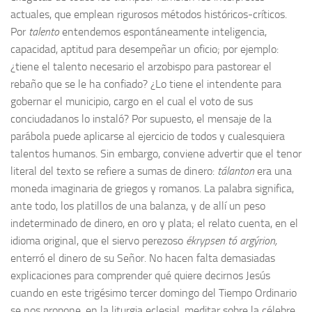
actuales, que emplean rigurosos métodos históricos-críticos.
Por
talento
entendemos espontáneamente inteligencia,
capacidad, aptitud para desempeñar un oficio; por ejemplo:
¿tiene el talento necesario el arzobispo para pastorear el
rebaño que se le ha confiado? ¿Lo tiene el intendente para
gobernar el municipio, cargo en el cual el voto de sus
conciudadanos lo instaló? Por supuesto, el mensaje de la
parábola puede aplicarse al ejercicio de todos y cualesquiera
talentos humanos. Sin embargo, conviene advertir que el tenor
literal del texto se refiere a sumas de dinero:
tálanton
era una
moneda imaginaria de griegos y romanos. La palabra significa,
ante todo, los platillos de una balanza, y de allí un peso
indeterminado de dinero, en oro y plata; el relato cuenta, en el
idioma original, que el siervo perezoso
ékrypsen tó argýrion,
enterró el dinero de su Señor. No hacen falta demasiadas
explicaciones para comprender qué quiere decirnos Jesús
cuando en este trigésimo tercer domingo del Tiempo Ordinario
se nos propone, en la liturgia eclesial, meditar sobre la célebre