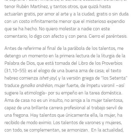
tenor Rubén Martínez, y tantos otros, que quizá hasta
actuarían gratis, por amor al arte y a la ciudad; gratis o sin duda
con un costo infinitamente menor que el misterioso expendio
que se ha hecho. No quiero molestar a nadie con este
comentario; lo digo con afecto y con pena. Cierro el paréntesis.
Antes de referirme al final de la parábola de los talentos, me
detengo un momento en la primera lectura de la liturgia de la
Palabra de Dios, que está tomada del Libro de los Proverbios
(31,10-55): es el elogio de una buena ama de casa; el texto
hebreo comienza
ishet-jayl
, y la versión griega de “los Setenta”
traduce
gynaîka andréian
, mujer fuerte, de ímpetu varonil –así
sugiere la etimología- por su empeño en la tarea doméstica.
Ama de casa no es un insulto, no arroja a la mujer talentosa,
capaz de una brillante carrera profesional al trabajo servil de
una fregona. Hay talentos que únicamente ella, la mujer, ha
recibido de modo eximio. Los talentos de varones y mujeres,
con todo, se complementan, se armonizan. En la actualidad,