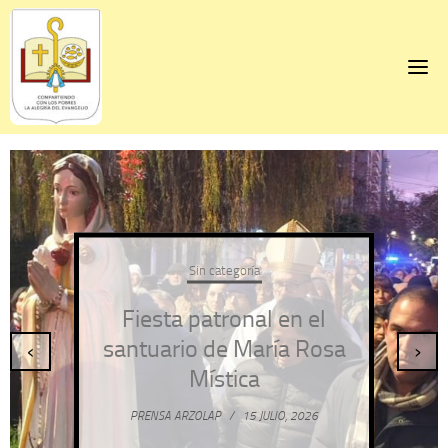
Skip
to
content
Sin categoría
Fiesta patronal en el
santuario de María Rosa
‹
›
Mística
PRENSA ARZOLAP
/
15 JULIO, 2026