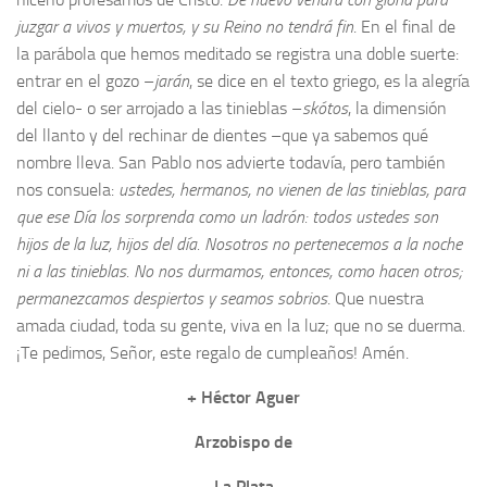
juzgar a vivos y muertos, y su Reino no tendrá fin
. En el final de
la parábola que hemos meditado se registra una doble suerte:
entrar en el gozo –
jarán
, se dice en el texto griego, es la alegría
del cielo- o ser arrojado a las tinieblas –
skótos
, la dimensión
del llanto y del rechinar de dientes –que ya sabemos qué
nombre lleva. San Pablo nos advierte todavía, pero también
nos consuela:
ustedes, hermanos, no vienen de las tinieblas, para
que ese Día los sorprenda como un ladrón: todos ustedes son
hijos de la luz, hijos del día. Nosotros no pertenecemos a la noche
ni a las tinieblas. No nos durmamos, entonces, como hacen otros;
permanezcamos despiertos y seamos sobrios
. Que nuestra
amada ciudad, toda su gente, viva en la luz; que no se duerma.
¡Te pedimos, Señor, este regalo de cumpleaños! Amén.
+ Héctor Aguer
Arzobispo de
La Plata