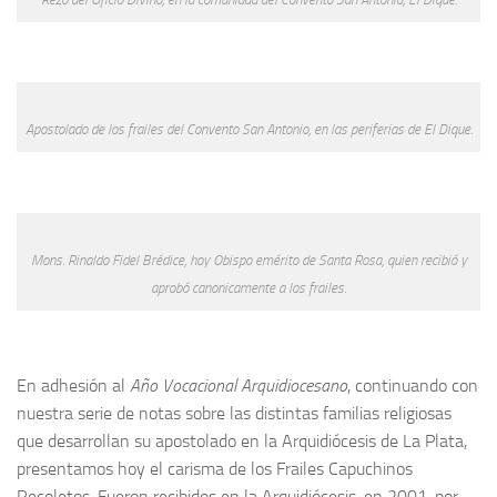
Apostolado de los frailes del Convento San Antonio, en las periferias de El Dique.
Mons. Rinaldo Fidel Brédice, hoy Obispo emérito de Santa Rosa, quien recibió y
aprobó canonicamente a los frailes.
En adhesión al
Año Vocacional Arquidiocesano
, continuando con
nuestra serie de notas sobre las distintas familias religiosas
que desarrollan su apostolado en la Arquidiócesis de La Plata,
presentamos hoy el carisma de los Frailes Capuchinos
Recoletos. Fueron recibidos en la Arquidiócesis, en 2001, por