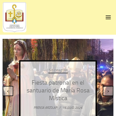
Skip
to
content
Sin categoría
Fiesta patronal en el
santuario de María Rosa
‹
›
Mística
PRENSA ARZOLAP
/
15 JULIO, 2026