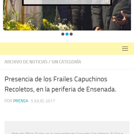
ARCHIVO DE NOTICIAS
/
SIN CATEGORÍA
Presencia de los Frailes Capuchinos
Recoletos, en la periferia de Ensenada.
POR
PRENSA
·
5 JULIO, 2017
Rezo del Oficio Divino, en la comunidad del Convento San Antonio, El Dique.