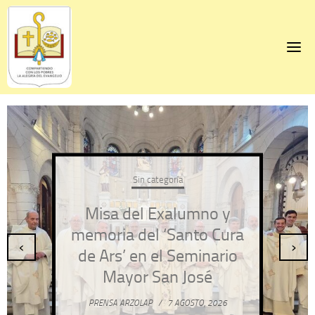
Skip
to
content
Sin categoría
Misa del Exalumno y
memoria del ‘Santo Cura
‹
›
de Ars’ en el Seminario
Mayor San José
PRENSA ARZOLAP
/
7 AGOSTO, 2026