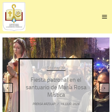
Skip
to
content
Sin categoría
Fiesta patronal en el
santuario de María Rosa
‹
›
Mística
PRENSA ARZOLAP
/
15 JULIO, 2026