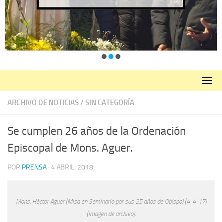
ARCHIVO DE NOTICIAS
/
SIN CATEGORÍA
Se cumplen 26 años de la Ordenación
Episcopal de Mons. Aguer.
POR
PRENSA
·
4 ABRIL, 2018
Mons. Héctor Aguer (Misa en Seminario por sus 25 años de Obispo) (4-4-17)
(Imagen de archivo).