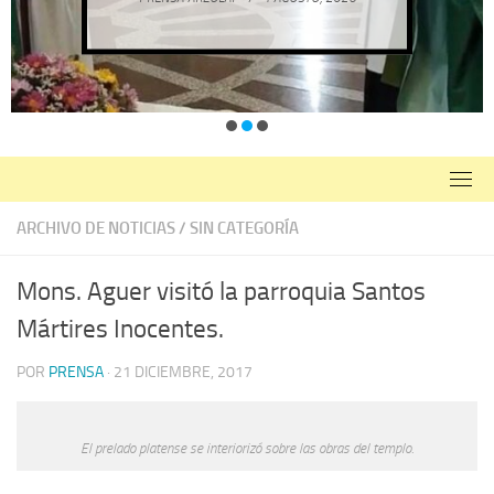
ARCHIVO DE NOTICIAS
/
SIN CATEGORÍA
Mons. Aguer visitó la parroquia Santos
Mártires Inocentes.
POR
PRENSA
·
21 DICIEMBRE, 2017
El prelado platense se interiorizó sobre las obras del templo.