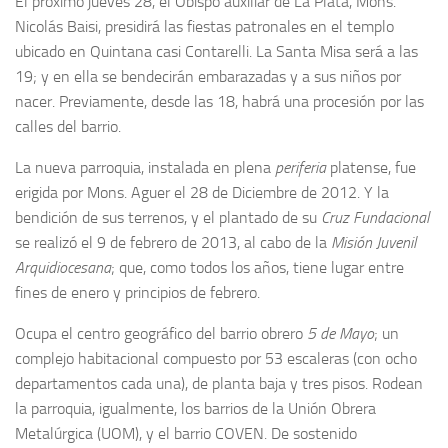
El próximo jueves 28, el Obispo auxiliar de La Plata, Mons.
Nicolás Baisi, presidirá las fiestas patronales en el templo
ubicado en Quintana casi Contarelli. La Santa Misa será a las
19; y en ella se bendecirán embarazadas y a sus niños por
nacer. Previamente, desde las 18, habrá una procesión por las
calles del barrio.
La nueva parroquia, instalada en plena
periferia
platense, fue
erigida por Mons. Aguer el 28 de Diciembre de 2012. Y la
bendición de sus terrenos, y el plantado de su
Cruz Fundacional
se realizó el 9 de febrero de 2013, al cabo de la
Misión Juvenil
Arquidiocesana
; que, como todos los años, tiene lugar entre
fines de enero y principios de febrero.
Ocupa el centro geográfico del barrio obrero
5 de Mayo
; un
complejo habitacional compuesto por 53 escaleras (con ocho
departamentos cada una), de planta baja y tres pisos. Rodean
la parroquia, igualmente, los barrios de la Unión Obrera
Metalúrgica (UOM), y el barrio COVEN. De sostenido