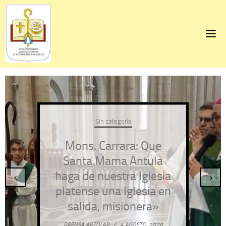
Skip
to
content
Sin categoría
Mons. Carrara: Que
Santa Mama Antula
haga de nuestra Iglesia
‹
›
platense una Iglesia en
salida, misionera»
PRENSA ARZOLAP
/
4 AGOSTO, 2026