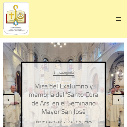
Skip
to
content
Sin categoría
Misa del Exalumno y
memoria del ‘Santo Cura
‹
›
de Ars’ en el Seminario
Mayor San José
PRENSA ARZOLAP
/
7 AGOSTO, 2026