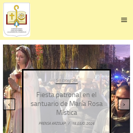
Skip
to
content
Sin categoría
Fiesta patronal en el
santuario de María Rosa
‹
›
Mística
PRENSA ARZOLAP
/
15 JULIO, 2026