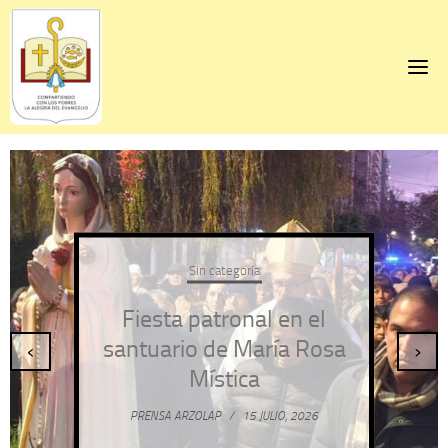
Skip
to
content
Sin categoría
Fiesta patronal en el
santuario de María Rosa
‹
›
Mística
PRENSA ARZOLAP
/
15 JULIO, 2026