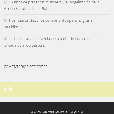
95 años de presencia misionera y evangelización de la
Acción Católica de La Plata
Tres nuevos diáconos permanentes para la Iglesia
arquidiocesana
Carta pastoral del Arzobispo a partir de la charla en la
jornada de inicio pastoral
COMENTARIOS RECIENTES
MÁS
© 2026 · ARZOBISPADO DE LA PLATA