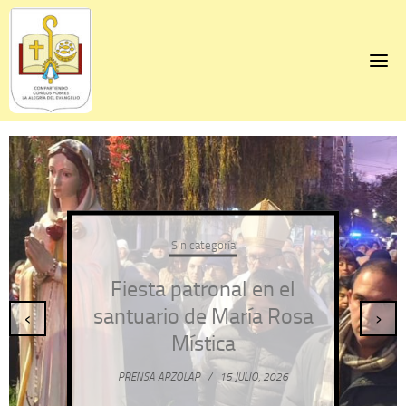
Skip
to
content
Sin categoría
Fiesta patronal en el
santuario de María Rosa
‹
›
Mística
PRENSA ARZOLAP
/
15 JULIO, 2026