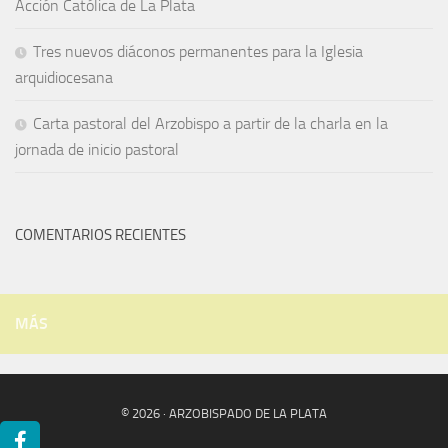
Acción Católica de La Plata
Tres nuevos diáconos permanentes para la Iglesia
arquidiocesana
Carta pastoral del Arzobispo a partir de la charla en la
jornada de inicio pastoral
COMENTARIOS RECIENTES
MÁS
© 2026 · ARZOBISPADO DE LA PLATA