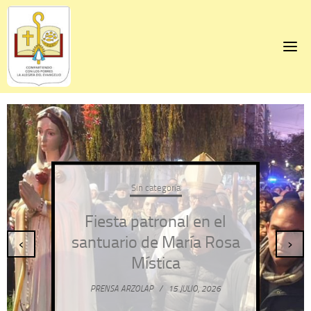
Skip
to
content
Sin categoría
Fiesta patronal en el
santuario de María Rosa
‹
›
Mística
PRENSA ARZOLAP
/
15 JULIO, 2026