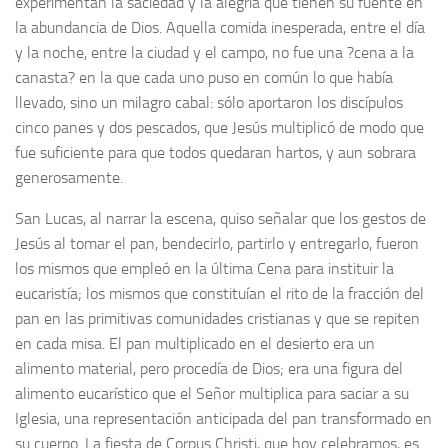
experimentan la saciedad y la alegría que tienen su fuente en
la abundancia de Dios. Aquella comida inesperada, entre el día
y la noche, entre la ciudad y el campo, no fue una ?cena a la
canasta? en la que cada uno puso en común lo que había
llevado, sino un milagro cabal: sólo aportaron los discípulos
cinco panes y dos pescados, que Jesús multiplicó de modo que
fue suficiente para que todos quedaran hartos, y aun sobrara
generosamente.
San Lucas, al narrar la escena, quiso señalar que los gestos de
Jesús al tomar el pan, bendecirlo, partirlo y entregarlo, fueron
los mismos que empleó en la última Cena para instituir la
eucaristía; los mismos que constituían el rito de la fracción del
pan en las primitivas comunidades cristianas y que se repiten
en cada misa. El pan multiplicado en el desierto era un
alimento material, pero procedía de Dios; era una figura del
alimento eucarístico que el Señor multiplica para saciar a su
Iglesia, una representación anticipada del pan transformado en
su cuerpo. La fiesta de Corpus Christi, que hoy celebramos, es