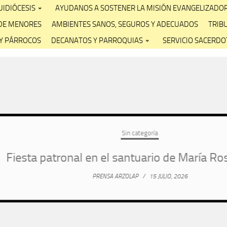
IDIÓCESIS
AYUDANOS A SOSTENER LA MISIÓN EVANGELIZADO
DE MENORES
AMBIENTES SANOS, SEGUROS Y ADECUADOS
TRIB
Y PÁRROCOS
DECANATOS Y PARROQUIAS
SERVICIO SACERDOT
Sin categoría
ta patronal en el santuario de María Rosa Mí
PRENSA ARZOLAP
/
15 JULIO, 2026