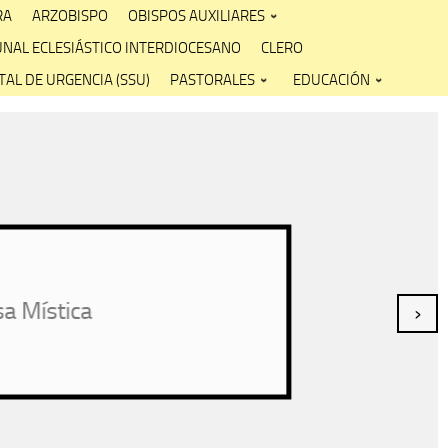
RA
ARZOBISPO
OBISPOS AUXILIARES
UNAL ECLESIÁSTICO INTERDIOCESANO
CLERO
AL DE URGENCIA (SSU)
PASTORALES
EDUCACIÓN
stica
›