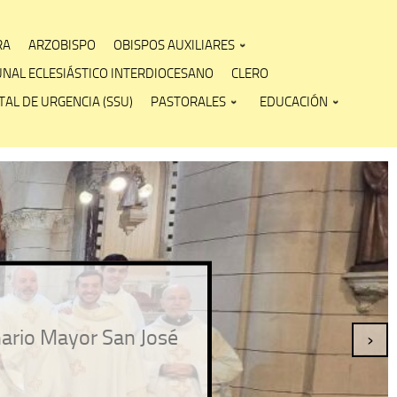
RA
ARZOBISPO
OBISPOS AUXILIARES
UNAL ECLESIÁSTICO INTERDIOCESANO
CLERO
AL DE URGENCIA (SSU)
PASTORALES
EDUCACIÓN
nario Mayor San José
›