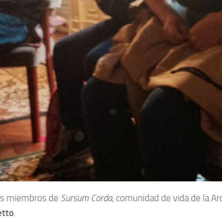
los miembros de
Sursum Corda
, comunidad de vida de la A
etto
.