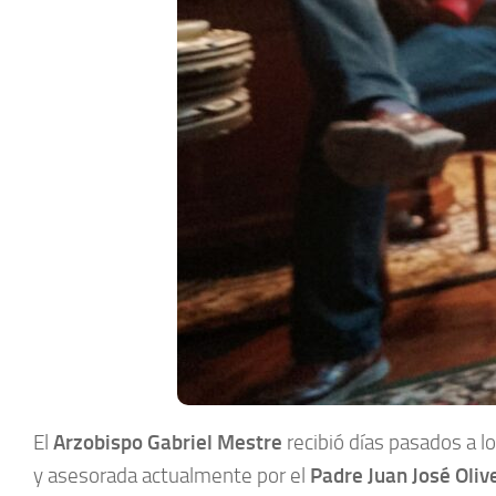
El
Arzobispo Gabriel Mestre
recibió días pasados a 
y asesorada actualmente por el
Padre Juan José Oliv