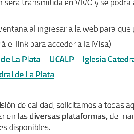
ón será transmitida en VIVO y se podrá 
entana al ingresar a la web para que pe
á el link para acceder a la Misa)
 de La Plata
–
UCALP
–
Iglesia Catedr
dral de La Plata
isión de calidad, solicitamos a todas a
ar en las
diversas plataformas,
de man
es disponibles.