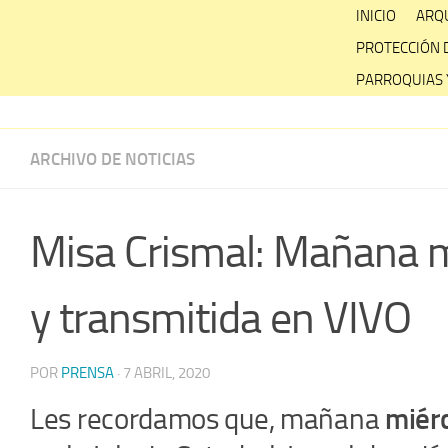
Skip
INICIO
ARQU
to
PROTECCIÓN 
content
PARROQUIAS 
ARCHIVO DE NOTICIAS
Misa Crismal: Mañana mi
y transmitida en VIVO
POR
PRENSA
·
7 ABRIL, 2020
Les recordamos que, mañana
miérc