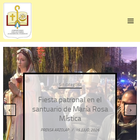
Skip
to
content
Sin categoría
Fiesta patronal en el
santuario de María Rosa
‹
›
Mística
PRENSA ARZOLAP
/
15 JULIO, 2026