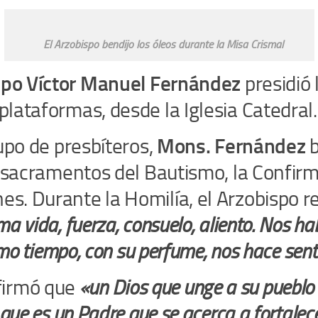
El Arzobispo bendijo los óleos durante la Misa Crismal
spo Víctor Manuel Fernández
presidió 
plataformas, desde la Iglesia Catedral.
rupo de presbíteros,
Mons. Fernández
b
os sacramentos del Bautismo, la Confir
es. Durante la Homilía, el Arzobispo 
 vida, fuerza, consuelo, aliento. Nos hab
smo tiempo, con su perfume, nos hace sent
firmó que
«un Dios que unge a su pueblo 
que es un Padre que se acerca a fortalecer