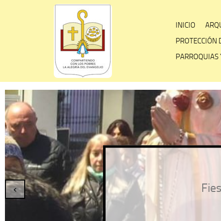
Skip
to
INICIO
ARQU
content
PROTECCIÓN 
PARROQUIAS 
Fies
‹