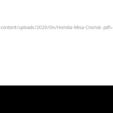
-content/uploads/2020/04/Homilia-Misa-Crismal-.pdf» t