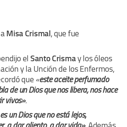
la
Misa Crismal
, que fue
endijo el
Santo Crisma
y los óleos
mación y la Unción de los Enfermos,
recordó que
«
este aceite perfumado
la de un Dios que nos libera, nos hace
ir vivos»
.
es un Dios que no está lejos,
, a dar aliento, a dar vida»
. Además,