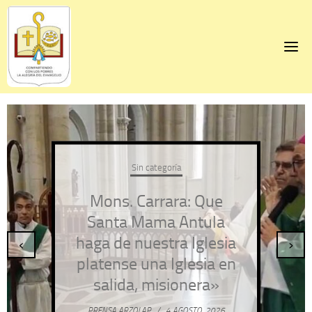
Skip
to
content
Sin categoría
Mons. Carrara: Que
Santa Mama Antula
haga de nuestra Iglesia
‹
›
platense una Iglesia en
salida, misionera»
PRENSA ARZOLAP
/
4 AGOSTO, 2026