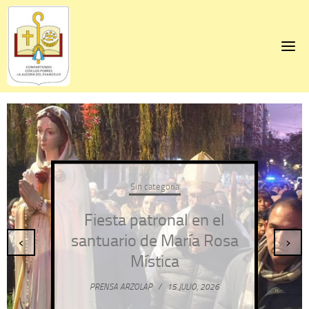
Skip
to
content
Sin categoría
Fiesta patronal en el
santuario de María Rosa
‹
›
Mística
PRENSA ARZOLAP
/
15 JULIO, 2026