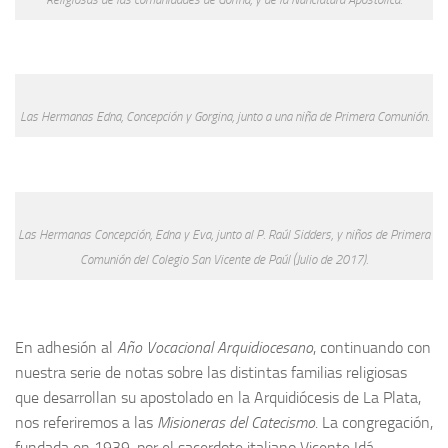
Las Hermanas Edna, Concepción y Gorgina, junto a una niña de Primera Comunión.
Las Hermanas Concepción, Edna y Eva, junto al P. Raúl Sidders, y niños de Primera
Comunión del Colegio San Vicente de Paúl (Julio de 2017).
En adhesión al
Año Vocacional Arquidiocesano
, continuando con
nuestra serie de notas sobre las distintas familias religiosas
que desarrollan su apostolado en la Arquidiócesis de La Plata,
nos referiremos a las
Misioneras del Catecismo
. La congregación,
fundada en 1939, por el sacerdote italiano Vicente Idá -