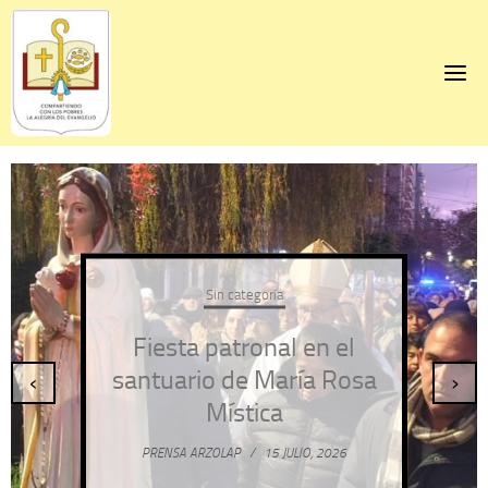
Skip
to
content
Sin categoría
Fiesta patronal en el
santuario de María Rosa
‹
›
Mística
PRENSA ARZOLAP
/
15 JULIO, 2026