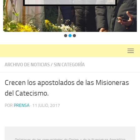
ARCHIVO DE NOTICIAS
/
SIN CATEGORÍA
Crecen los apostolados de las Misioneras
del Catecismo.
POR
PRENSA
·
11 JULIO, 2017
Religiosas de las comunidades de Gorina, y de la Nunciatura Apostólica.