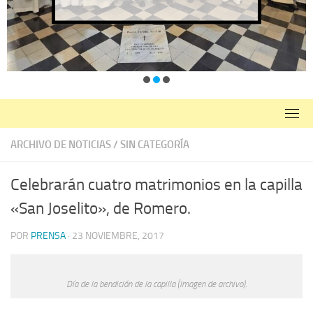
ARCHIVO DE NOTICIAS
/
SIN CATEGORÍA
Celebrarán cuatro matrimonios en la capilla
«San Joselito», de Romero.
POR
PRENSA
·
23 NOVIEMBRE, 2017
Día de la bendición de la capilla (Imagen de archivo).