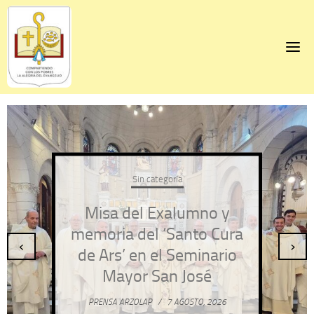
Skip
to
content
Sin categoría
Misa del Exalumno y
memoria del ‘Santo Cura
‹
›
de Ars’ en el Seminario
Mayor San José
PRENSA ARZOLAP
/
7 AGOSTO, 2026