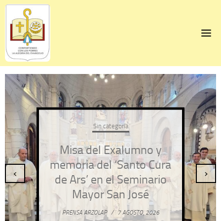
Skip
to
content
Sin categoría
Misa del Exalumno y
memoria del ‘Santo Cura
‹
›
de Ars’ en el Seminario
Mayor San José
PRENSA ARZOLAP
/
7 AGOSTO, 2026