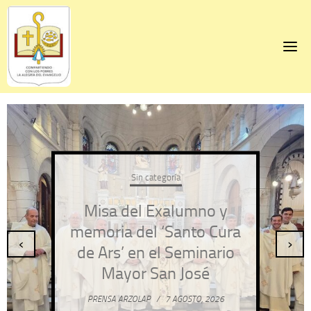
Skip
to
content
Sin categoría
Misa del Exalumno y
memoria del ‘Santo Cura
‹
›
de Ars’ en el Seminario
Mayor San José
PRENSA ARZOLAP
/
7 AGOSTO, 2026