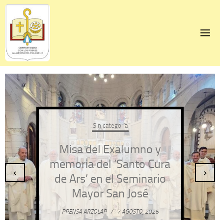
Skip
to
content
Sin categoría
Misa del Exalumno y
memoria del ‘Santo Cura
‹
›
de Ars’ en el Seminario
Mayor San José
PRENSA ARZOLAP
/
7 AGOSTO, 2026