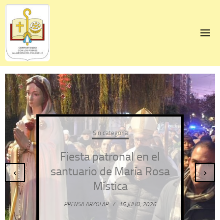
Skip
to
content
Sin categoría
Fiesta patronal en el
santuario de María Rosa
‹
›
Mística
PRENSA ARZOLAP
/
15 JULIO, 2026