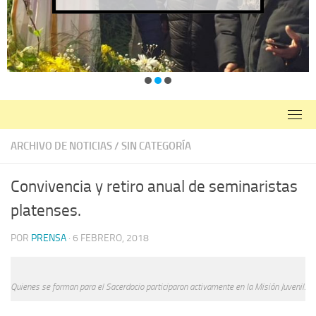
ARCHIVO DE NOTICIAS
/
SIN CATEGORÍA
Convivencia y retiro anual de seminaristas
platenses.
POR
PRENSA
·
6 FEBRERO, 2018
Quienes se forman para el Sacerdocio participaron activamente en la
Misión Juvenil.