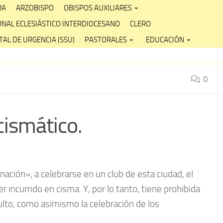
RA
ARZOBISPO
OBISPOS AUXILIARES
UNAL ECLESIÁSTICO INTERDIOCESANO
CLERO
AL DE URGENCIA (SSU)
PASTORALES
EDUCACIÓN
0
ismático.
ación», a celebrarse en un club de esta ciudad, el
incurrido en cisma. Y, por lo tanto, tiene prohibida
 culto, como asimismo la celebración de los