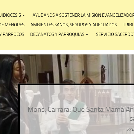
IDIÓCESIS
AYUDANOS A SOSTENER LA MISIÓN EVANGELIZADO
DE MENORES
AMBIENTES SANOS, SEGUROS Y ADECUADOS
TRIB
Y PÁRROCOS
DECANATOS Y PARROQUIAS
SERVICIO SACERDOT
Sin categoría
anta Mama Antula haga de nuestra Iglesia pl
salida, misionera»
PRENSA ARZOLAP
/
4 AGOSTO, 2026