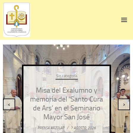
Skip
to
content
Sin categoría
Misa del Exalumno y
memoria del ‘Santo Cura
‹
›
de Ars’ en el Seminario
Mayor San José
PRENSA ARZOLAP
/
7 AGOSTO, 2026