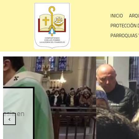
Skip
to
INICIO
ARQU
content
PROTECCIÓN 
PARROQUIAS 
Fies
‹