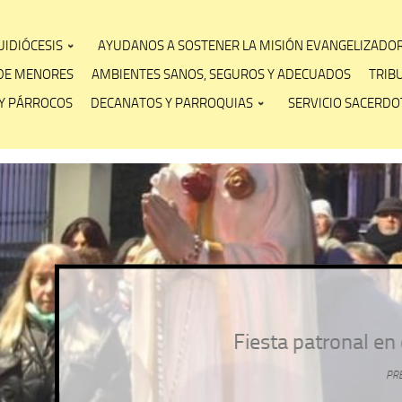
IDIÓCESIS
AYUDANOS A SOSTENER LA MISIÓN EVANGELIZADO
DE MENORES
AMBIENTES SANOS, SEGUROS Y ADECUADOS
TRIB
Y PÁRROCOS
DECANATOS Y PARROQUIAS
SERVICIO SACERDOT
Sin categoría
ta patronal en el santuario de María Rosa Mí
PRENSA ARZOLAP
/
15 JULIO, 2026