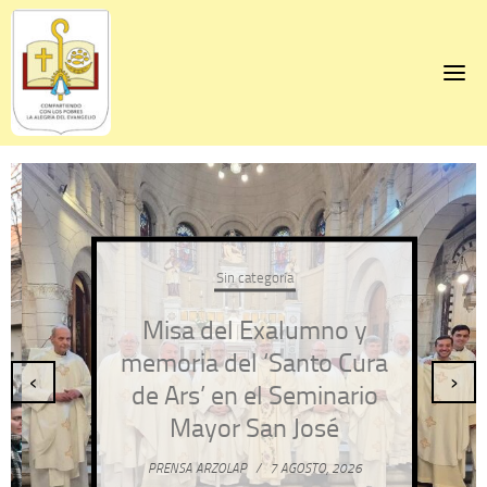
Skip
to
content
Sin categoría
Misa del Exalumno y
memoria del ‘Santo Cura
‹
›
de Ars’ en el Seminario
Mayor San José
PRENSA ARZOLAP
/
7 AGOSTO, 2026