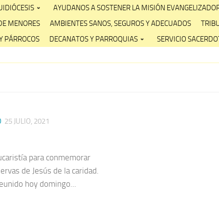
IDIÓCESIS
AYUDANOS A SOSTENER LA MISIÓN EVANGELIZADO
DE MENORES
AMBIENTES SANOS, SEGUROS Y ADECUADOS
TRIB
Y PÁRROCOS
DECANATOS Y PARROQUIAS
SERVICIO SACERDOT
O
25 JULIO, 2021
Eucaristía para conmemorar
ervas de Jesús de la caridad.
eunido hoy domingo...