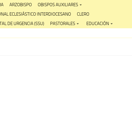
RA
ARZOBISPO
OBISPOS AUXILIARES
UNAL ECLESIÁSTICO INTERDIOCESANO
CLERO
AL DE URGENCIA (SSU)
PASTORALES
EDUCACIÓN