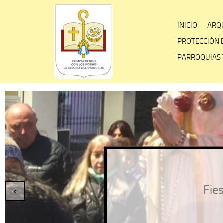
Skip
to
INICIO
ARQU
content
PROTECCIÓN 
PARROQUIAS 
Fies
‹