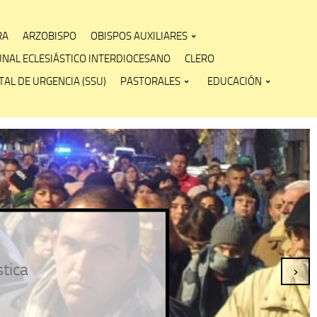
RA
ARZOBISPO
OBISPOS AUXILIARES
UNAL ECLESIÁSTICO INTERDIOCESANO
CLERO
AL DE URGENCIA (SSU)
PASTORALES
EDUCACIÓN
stica
›