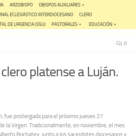
RA
ARZOBISPO
OBISPOS AUXILIARES
UNAL ECLESIÁSTICO INTERDIOCESANO
CLERO
AL DE URGENCIA (SSU)
PASTORALES
EDUCACIÓN
0
clero platense a Luján.
án, fue postergada para el próximo jueves 27
 de la Virgen. Tradicionalmente, en noviembre, el mes
 Alberto Bochatey; junto a los sacerdotes diocesanos y