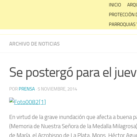
Skip
INICIO
ARQU
to
PROTECCIÓN 
content
PARROQUIAS 
ARCHIVO DE NOTICIAS
Se postergó para el juev
POR
PRENSA
·
5 NOVIEMBRE, 2014
En virtud de la grave inundación que afecta a buena pa
(Memoria de Nuestra Señora de la Medalla Milagrosa) l
de María, el Arzobispo de La Plata, Mons. Héctor Ague